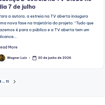
dia 7 de julho
Para a autora, a estreia na TV aberta inaugura
uma nova fase na trajetória do projeto. “Tudo que
fazemos é para o público e a TV aberta tem um
alcance…
Read More
30 de junho de 2026
Wagner Luiz
osted
y
3
…
11
NEXT
PAGE