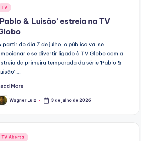
Posted
TV
n
‘Pablo & Luisão’ estreia na TV
Globo
A partir do dia 7 de julho, o público vai se
emocionar e se divertir ligado à TV Globo com a
estreia da primeira temporada da série 'Pablo &
Luisão',…
Read More
3 de julho de 2026
Wagner Luiz
osted
y
Posted
TV Aberta