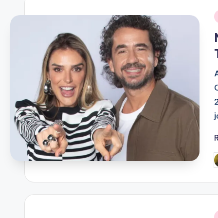
i
P
b