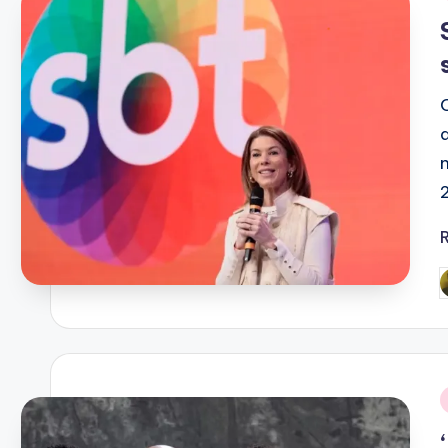
i
P
b
i