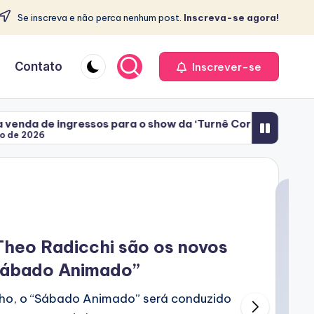
Se inscreva e não perca nenhum post.
Inscreva-se agora!
e
Contato
Inscrever-se
os para o show da ‘Turnê Coração Acelerado’
‘Pab
3 d
Theo Radicchi são os novos
Sábado Animado”
ulho, o “Sábado Animado” será conduzido