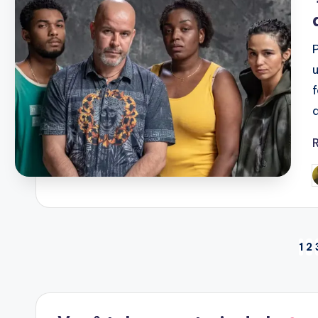
P
b
Paginação
1
2
de