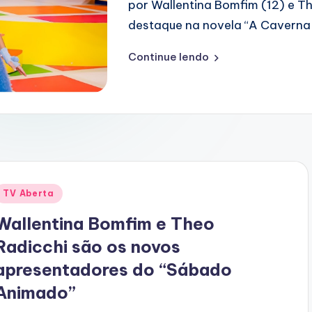
por Wallentina Bomfim (12) e Th
destaque na novela “A Caverna
Continue lendo
Posted
TV Aberta
n
Wallentina Bomfim e Theo
Radicchi são os novos
apresentadores do “Sábado
Animado”