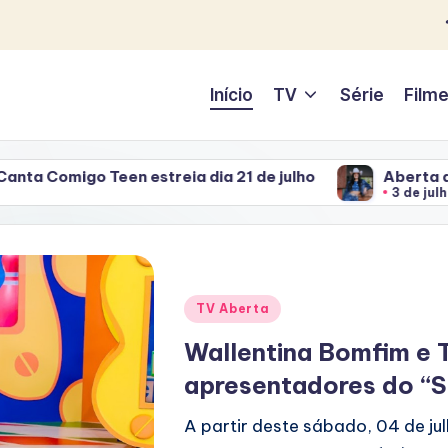
Início
TV
Série
Film
streia dia 21 de julho
Aberta a venda de ingress
3 de julho de 2026
Posted
TV Aberta
in
Wallentina Bomfim e 
apresentadores do “
A partir deste sábado, 04 de j