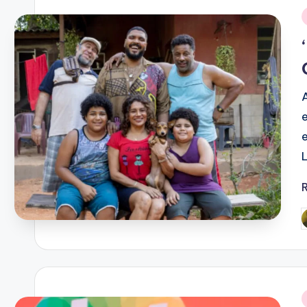
i
P
b