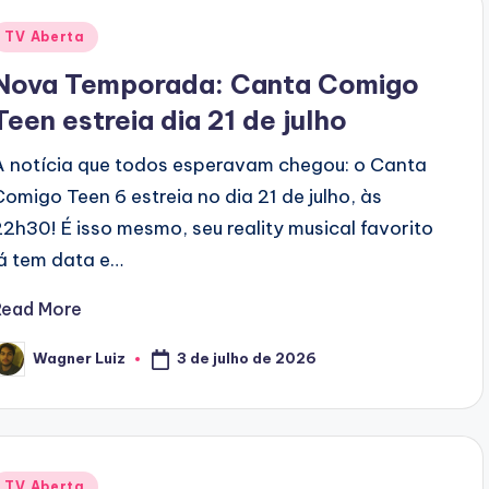
Posted
TV Aberta
n
Nova Temporada: Canta Comigo
Teen estreia dia 21 de julho
A notícia que todos esperavam chegou: o Canta
Comigo Teen 6 estreia no dia 21 de julho, às
22h30! É isso mesmo, seu reality musical favorito
já tem data e…
Read More
3 de julho de 2026
Wagner Luiz
osted
y
Posted
TV Aberta