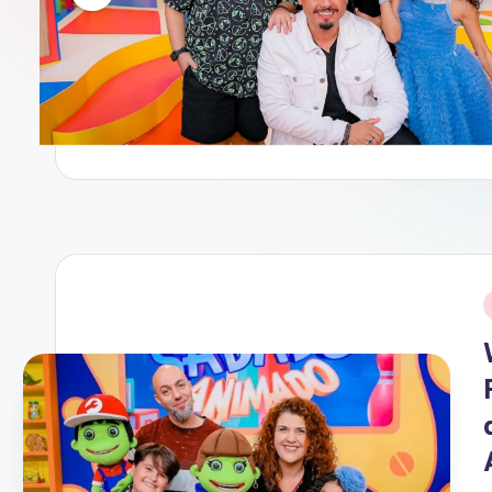
D
O
T
V
i