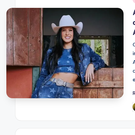
i
P
b