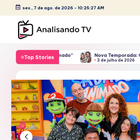
c
sex., 7 de ago. de 2026
-
10:25:28 AM
o
Skip
n
to
t
content
e
A
ú
ado Animado”
Nova Temporada: Canta Comigo Teen e
N
Top Stories
d
3 de julho de 2026
o
A
L
I
S
A
N