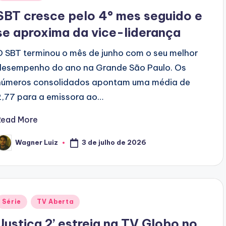
n
SBT cresce pelo 4° mes seguido e
se aproxima da vice-liderança
O SBT terminou o mês de junho com o seu melhor
desempenho do ano na Grande São Paulo. Os
números consolidados apontam uma média de
2,77 para a emissora ao…
Read More
3 de julho de 2026
Wagner Luiz
osted
y
Posted
Série
TV Aberta
n
‘Justiça 2’ estreia na TV Globo no