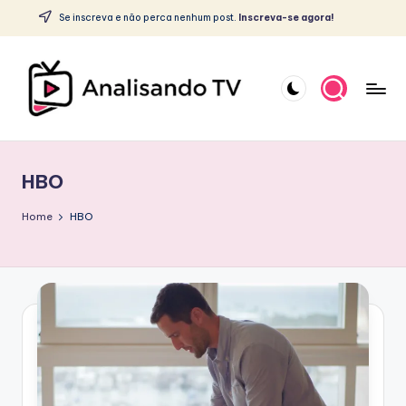
c
Se inscreva e não perca nenhum post.
Inscreva-se agora!
o
Skip
n
to
t
content
e
ú
A
d
o
N
HBO
A
L
Home
HBO
I
S
A
N
D
O