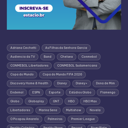
Adriana Cechetti
As Filhas da Senhora Garcia
Audiencia da TV
Band
Chelsea
Conmebol
CONMEBOL Libertadores
CONMEBOL Sudamericana
Copa do Mundo
Copa do Mundo FIFA 2026
Discovery Home & Health
Disney
Disney+
Dona de Mim
Endemol
ESPN
Esporte
Estúdios Globo
Flamengo
Globo
Globoplay
GNT
HBO
HBO Max
Libertadores
Marina Sena
Multishow
Novela
O Picapau Amarelo
Palmeiras
Premier League
Reality Culinário
Reality Show
Record
River Plate