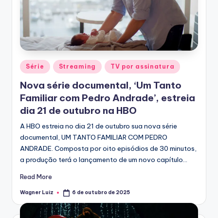
T
V
Posted
Série
Streaming
TV por assinatura
in
Nova série documental, ‘Um Tanto
Familiar com Pedro Andrade’, estreia
dia 21 de outubro na HBO
A HBO estreia no dia 21 de outubro sua nova série
documental, UM TANTO FAMILIAR COM PEDRO
ANDRADE. Composta por oito episódios de 30 minutos,
a produção terá o lançamento de um novo capítulo…
Read More
Wagner Luiz
6 de outubro de 2025
Posted
by