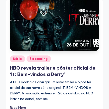
Posted
Série
Streaming
in
HBO revela trailer e pôster oficial de
‘It: Bem-vindos a Derry’
A HBO acaba de divulgar um novo trailer e o pôster
oficial de sua nova série original IT: BEM-VINDOS A
DERRY. A produção estreia em 26 de outubro na HBO
Max e no canal, com um…
Read More