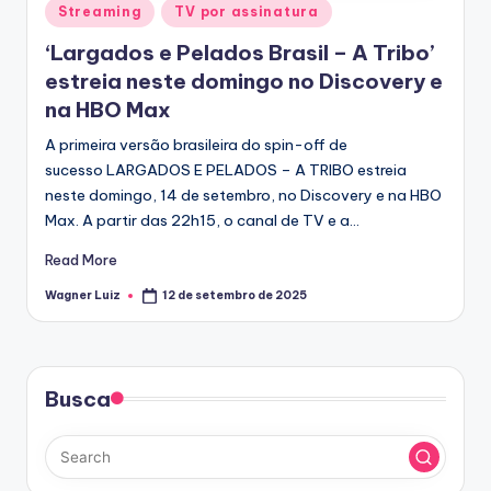
Posted
Streaming
TV por assinatura
in
‘Largados e Pelados Brasil – A Tribo’
estreia neste domingo no Discovery e
na HBO Max
A primeira versão brasileira do spin-off de
sucesso LARGADOS E PELADOS – A TRIBO estreia
neste domingo, 14 de setembro, no Discovery e na HBO
Max. A partir das 22h15, o canal de TV e a…
Read More
Wagner Luiz
12 de setembro de 2025
Posted
by
Busca