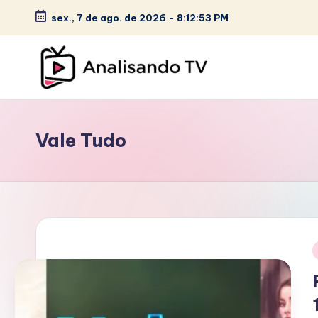
c
sex., 7 de ago. de 2026
-
8:12:54 PM
o
Skip
n
to
t
content
e
A
ú
N
d
Vale Tudo
o
A
L
I
S
i
A
N