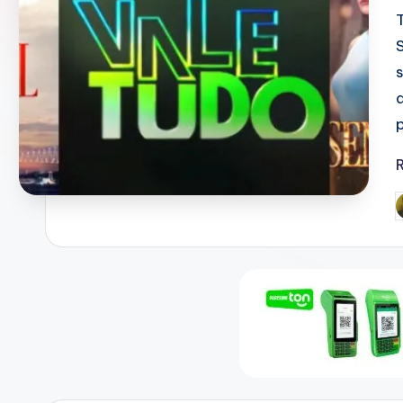
D
O
T
V
P
b