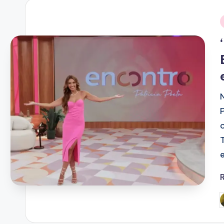
i
P
b