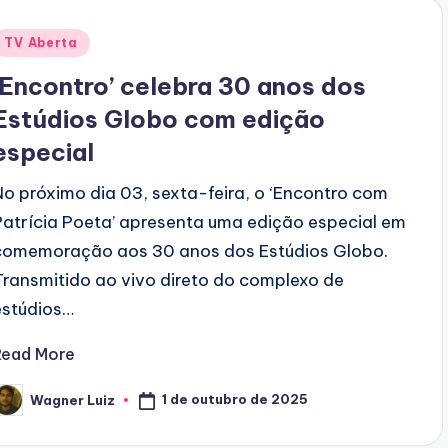
Posted
TV Aberta
n
‘Encontro’ celebra 30 anos dos
Estúdios Globo com edição
especial
No próximo dia 03, sexta-feira, o ‘Encontro com
Patrícia Poeta’ apresenta uma edição especial em
comemoração aos 30 anos dos Estúdios Globo.
Transmitido ao vivo direto do complexo de
estúdios…
Read More
1 de outubro de 2025
Wagner Luiz
osted
y