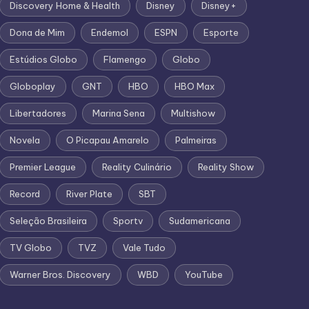
Discovery Home & Health
Disney
Disney+
Dona de Mim
Endemol
ESPN
Esporte
Estúdios Globo
Flamengo
Globo
Globoplay
GNT
HBO
HBO Max
Libertadores
Marina Sena
Multishow
Novela
O Picapau Amarelo
Palmeiras
Premier League
Reality Culinário
Reality Show
Record
River Plate
SBT
Seleção Brasileira
Sportv
Sudamericana
TV Globo
TVZ
Vale Tudo
Warner Bros. Discovery
WBD
YouTube