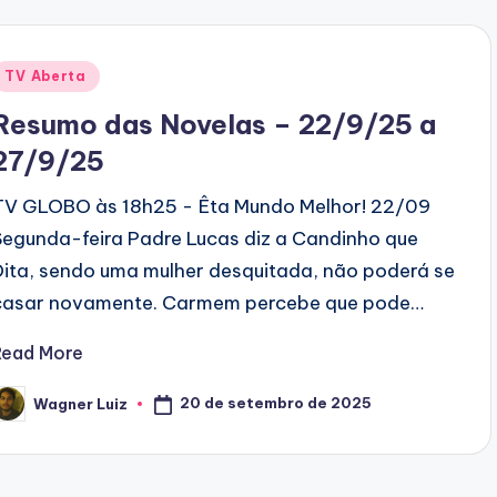
Posted
TV Aberta
n
Resumo das Novelas – 22/9/25 a
27/9/25
TV GLOBO às 18h25 - Êta Mundo Melhor! 22/09
Segunda-feira Padre Lucas diz a Candinho que
Dita, sendo uma mulher desquitada, não poderá se
casar novamente. Carmem percebe que pode…
Read More
20 de setembro de 2025
Wagner Luiz
osted
y