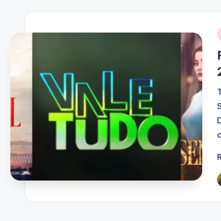
i
P
b