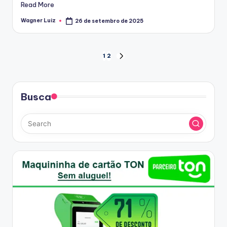
Read More
Wagner Luiz
26 de setembro de 2025
Posted
by
Paginação
1
2
NEXT
PAGE
de
posts
Busca