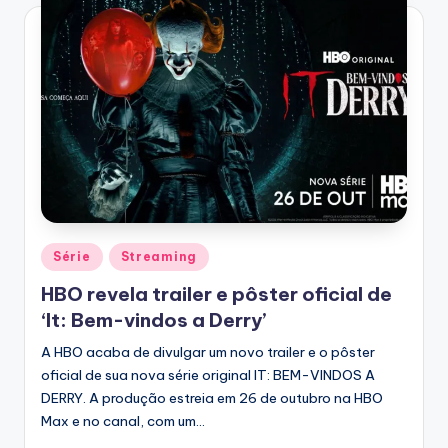
Posted
Série
Streaming
in
HBO revela trailer e pôster oficial de
‘It: Bem-vindos a Derry’
A HBO acaba de divulgar um novo trailer e o pôster
oficial de sua nova série original IT: BEM-VINDOS A
DERRY. A produção estreia em 26 de outubro na HBO
Max e no canal, com um…