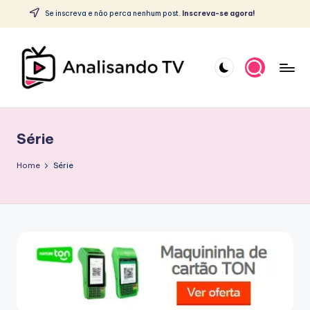
c
Se inscreva e não perca nenhum post.
Inscreva-se agora!
o
Skip
n
to
t
content
e
ú
A
d
o
N
Série
A
L
Home
Série
I
S
A
N
D
O