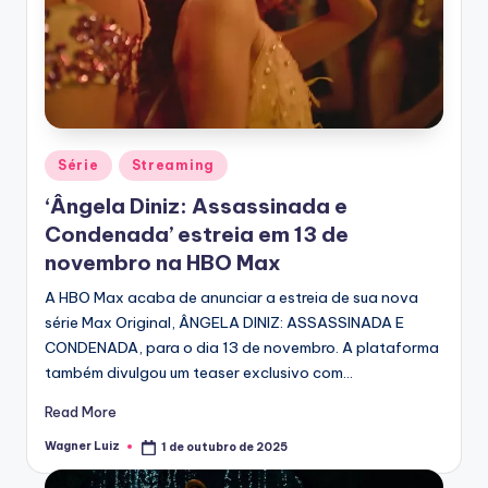
Posted
Série
Streaming
in
‘Ângela Diniz: Assassinada e
Condenada’ estreia em 13 de
novembro na HBO Max
A HBO Max acaba de anunciar a estreia de sua nova
série Max Original, ÂNGELA DINIZ: ASSASSINADA E
CONDENADA, para o dia 13 de novembro. A plataforma
também divulgou um teaser exclusivo com…
Read More
Wagner Luiz
1 de outubro de 2025
Posted
by