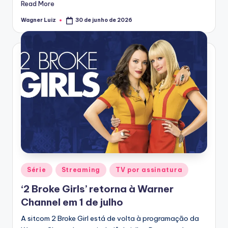
Read More
Wagner Luiz
30 de junho de 2026
Posted
by
Posted
Série
Streaming
TV por assinatura
in
‘2 Broke Girls’ retorna à Warner
Channel em 1 de julho
A sitcom 2 Broke Girl está de volta à programação da