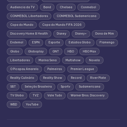
Audiencia da TV
Band
Chelsea
Conmebol
CONMEBOL Libertadores
CONMEBOL Sudamericana
Copa do Mundo
Copa do Mundo FIFA 2026
Discovery Home & Health
Disney
Disney+
Dona de Mim
Endemol
ESPN
Esporte
Estúdios Globo
Flamengo
Globo
Globoplay
GNT
HBO
HBO Max
Libertadores
Marina Sena
Multishow
Novela
O Picapau Amarelo
Palmeiras
Premier League
Reality Culinário
Reality Show
Record
River Plate
SBT
Seleção Brasileira
Sportv
Sudamericana
TV Globo
TVZ
Vale Tudo
Warner Bros. Discovery
WBD
YouTube