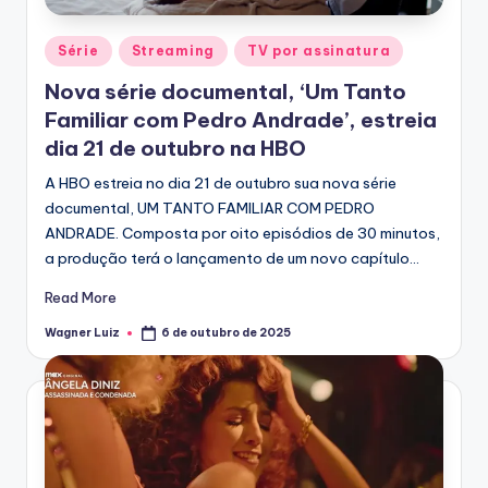
Posted
Série
Streaming
TV por assinatura
in
Nova série documental, ‘Um Tanto
Familiar com Pedro Andrade’, estreia
dia 21 de outubro na HBO
A HBO estreia no dia 21 de outubro sua nova série
documental, UM TANTO FAMILIAR COM PEDRO
ANDRADE. Composta por oito episódios de 30 minutos,
a produção terá o lançamento de um novo capítulo…
Read More
Wagner Luiz
6 de outubro de 2025
Posted
by