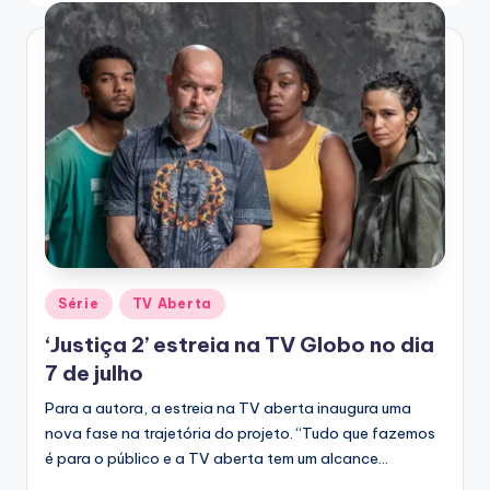
T
V
Posted
Série
TV Aberta
in
‘Justiça 2’ estreia na TV Globo no dia
7 de julho
Para a autora, a estreia na TV aberta inaugura uma
nova fase na trajetória do projeto. “Tudo que fazemos
é para o público e a TV aberta tem um alcance…