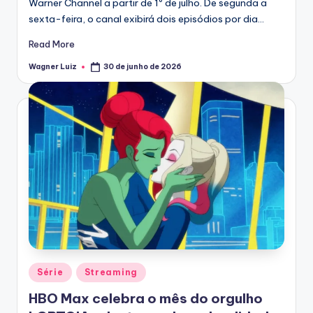
Warner Channel a partir de 1º de julho. De segunda a
sexta-feira, o canal exibirá dois episódios por dia…
Read More
Wagner Luiz
30 de junho de 2026
Posted
by
Posted
Série
Streaming
in
HBO Max celebra o mês do orgulho