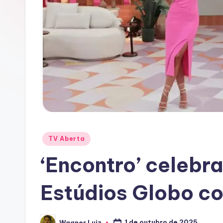
D
O
T
V
Posted
TV Aberta
in
‘Encontro’ celebr
Estúdios Globo c
1 de outubro de 2025
Wagner Luiz