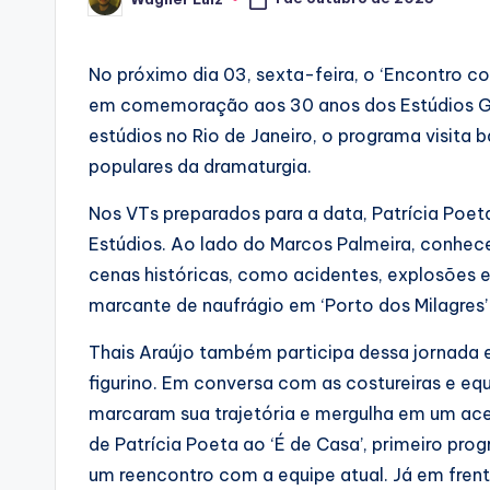
Posted
by
No próximo dia 03, sexta-feira, o ‘Encontro c
em comemoração aos 30 anos dos Estúdios Gl
estúdios no Rio de Janeiro, o programa visit
populares da dramaturgia.
Nos VTs preparados para a data, Patrícia Poet
Estúdios. Ao lado do Marcos Palmeira, conhece
cenas históricas, como acidentes, explosões e 
marcante de naufrágio em ‘Porto dos Milagres’ 
Thais Araújo também participa dessa jornada e,
figurino. Em conversa com as costureiras e equi
marcaram sua trajetória e mergulha em um acer
de Patrícia Poeta ao ‘É de Casa’, primeiro pr
um reencontro com a equipe atual. Já em frent