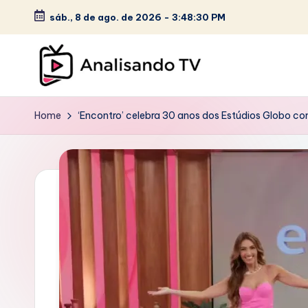
c
sáb., 8 de ago. de 2026
-
3:48:32 PM
o
Skip
n
to
t
content
e
A
ú
Home
‘Encontro’ celebra 30 anos dos Estúdios Globo co
N
d
o
A
L
I
S
A
N