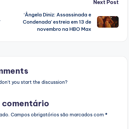
Next Post
‘Ângela Diniz: Assassinada e
’
Condenada’ estreia em 13 de
novembro na HBO Max
mments
n’t you start the discussion?
 comentário
cado.
Campos obrigatórios são marcados com
*