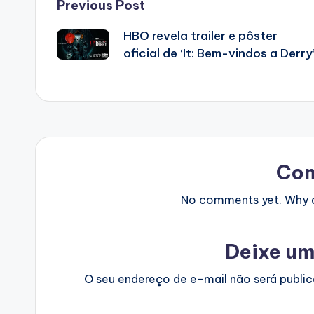
Post
Previous Post
HBO revela trailer e pôster
navigation
oficial de ‘It: Bem-vindos a Derry
Co
No comments yet. Why do
Deixe um
O seu endereço de e-mail não será publi