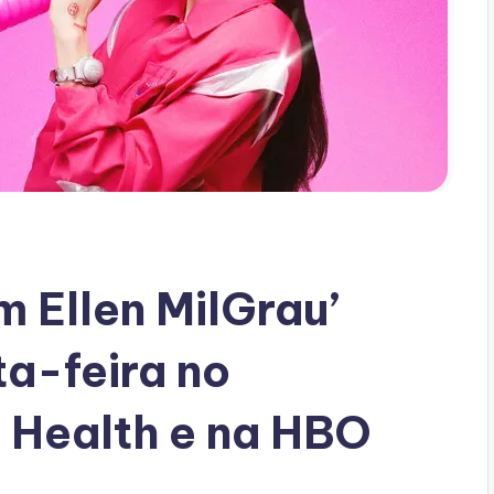
m Ellen MilGrau’
ta-feira no
 Health e na HBO