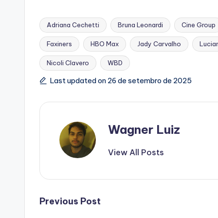
Adriana Cechetti
Bruna Leonardi
Cine Group
Faxiners
HBO Max
Jady Carvalho
Lucian
Tags:
Nicoli Clavero
WBD
Last updated on 26 de setembro de 2025
Wagner Luiz
View All Posts
Post
Previous Post