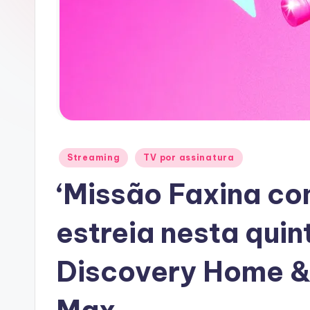
D
O
T
V
Posted
Streaming
TV por assinatura
in
‘Missão Faxina co
estreia nesta quin
Discovery Home &