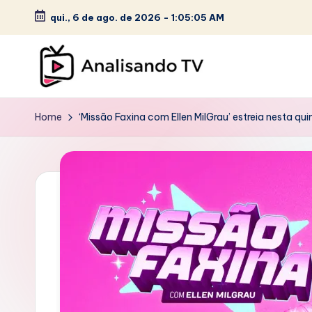
c
qui., 6 de ago. de 2026
-
1:05:07 AM
o
Skip
n
to
t
content
e
A
ú
Home
‘Missão Faxina com Ellen MilGrau’ estreia nesta q
N
d
o
A
L
I
S
A
N