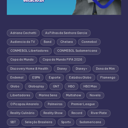
Adriana Cechetti
As Filhas da Senhora Garcia
Audiencia da TV
Band
Chelsea
Conmebol
CONMEBOL Libertadores
CONMEBOL Sudamericana
Copa do Mundo
Copa do Mundo FIFA 2026
Discovery Home & Health
Disney
Disney+
Dona de Mim
Endemol
ESPN
Esporte
Estúdios Globo
Flamengo
Globo
Globoplay
GNT
HBO
HBO Max
Libertadores
Marina Sena
Multishow
Novela
O Picapau Amarelo
Palmeiras
Premier League
Reality Culinário
Reality Show
Record
River Plate
SBT
Seleção Brasileira
Sportv
Sudamericana