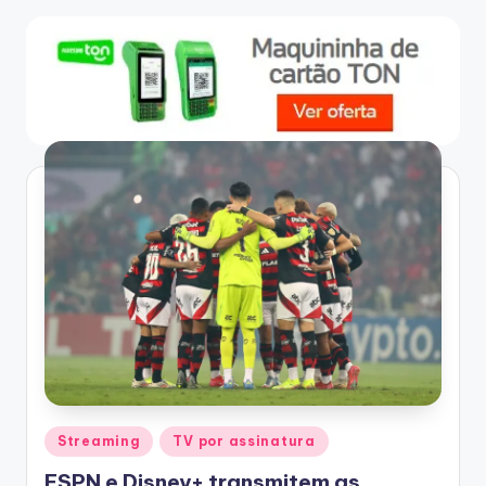
Posted
Streaming
TV por assinatura
in
ESPN e Disney+ transmitem as