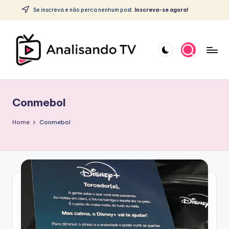
c
Se inscreva e não perca nenhum post.
Inscreva-se agora!
o
Skip
n
to
t
content
e
ú
A
d
o
N
Conmebol
A
L
Home
Conmebol
I
S
A
N
D
O