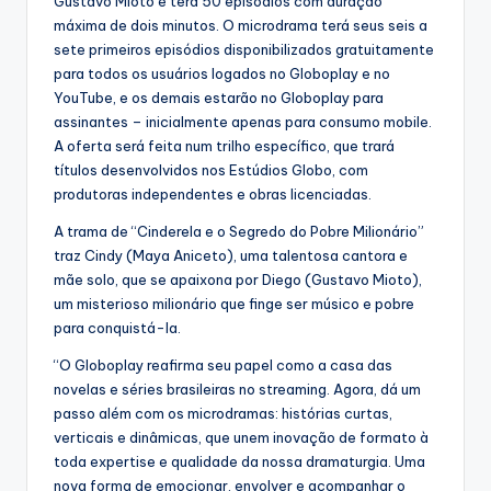
Gustavo Mioto e terá 50 episódios com duração
máxima de dois minutos. O microdrama terá seus seis a
sete primeiros episódios disponibilizados gratuitamente
para todos os usuários logados no Globoplay e no
YouTube, e os demais estarão no Globoplay para
assinantes – inicialmente apenas para consumo mobile.
A oferta será feita num trilho específico, que trará
títulos desenvolvidos nos Estúdios Globo, com
produtoras independentes e obras licenciadas.
A trama de “Cinderela e o Segredo do Pobre Milionário”
traz Cindy (Maya Aniceto), uma talentosa cantora e
mãe solo, que se apaixona por Diego (Gustavo Mioto),
um misterioso milionário que finge ser músico e pobre
para conquistá-la.
“O Globoplay reafirma seu papel como a casa das
novelas e séries brasileiras no streaming. Agora, dá um
passo além com os microdramas: histórias curtas,
verticais e dinâmicas, que unem inovação de formato à
toda expertise e qualidade da nossa dramaturgia. Uma
nova forma de emocionar, envolver e acompanhar o