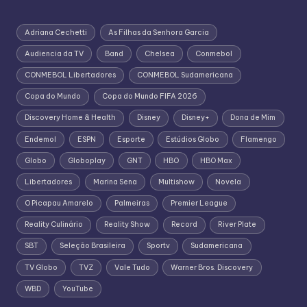
Adriana Cechetti
As Filhas da Senhora Garcia
Audiencia da TV
Band
Chelsea
Conmebol
CONMEBOL Libertadores
CONMEBOL Sudamericana
Copa do Mundo
Copa do Mundo FIFA 2026
Discovery Home & Health
Disney
Disney+
Dona de Mim
Endemol
ESPN
Esporte
Estúdios Globo
Flamengo
Globo
Globoplay
GNT
HBO
HBO Max
Libertadores
Marina Sena
Multishow
Novela
O Picapau Amarelo
Palmeiras
Premier League
Reality Culinário
Reality Show
Record
River Plate
SBT
Seleção Brasileira
Sportv
Sudamericana
TV Globo
TVZ
Vale Tudo
Warner Bros. Discovery
WBD
YouTube