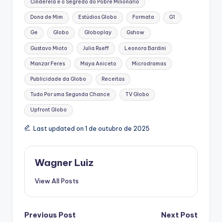
Cinderela e o Segredo do Pobre Milionário
Dona de Mim
Estúdios Globo
Formata
G1
Ge
Globo
Globoplay
Gshow
Gustavo Mioto
Julia Rueff
Leonora Bardini
Manzar Feres
Maya Aniceto
Microdramas
Publicidade da Globo
Receitas
Tudo Por uma Segunda Chance
TV Globo
Upfront Globo
Last updated on 1 de outubro de 2025
Wagner Luiz
View All Posts
Post
Previous Post
Next Post