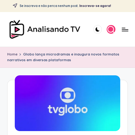
c
Se inscreva e não perca nenhum post.
Inscreva-se agora!
o
Skip
n
to
t
content
e
ú
A
d
o
N
Home
Globo lança microdramas e inaugura novos formatos
narrativos em diversas plataformas
A
L
I
S
A
N
D
O