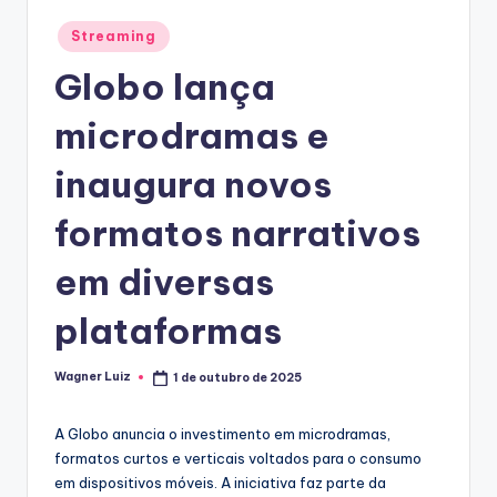
T
Posted
Streaming
in
V
Globo lança
microdramas e
inaugura novos
formatos narrativos
em diversas
plataformas
Wagner Luiz
1 de outubro de 2025
Posted
by
A Globo anuncia o investimento em microdramas,
formatos curtos e verticais voltados para o consumo
em dispositivos móveis. A iniciativa faz parte da