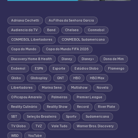
Adriana Cechetti
As Filhas da Senhora Garcia
Audiencia da TV
Band
Chelsea
Conmebol
CONMEBOL Libertadores
CONMEBOL Sudamericana
Copa do Mundo
Copa do Mundo FIFA 2026
Discovery Home & Health
Disney
Disney+
Dona de Mim
Endemol
ESPN
Esporte
Estúdios Globo
Flamengo
Globo
Globoplay
GNT
HBO
HBO Max
Libertadores
Marina Sena
Multishow
Novela
O Picapau Amarelo
Palmeiras
Premier League
Reality Culinário
Reality Show
Record
River Plate
SBT
Seleção Brasileira
Sportv
Sudamericana
TV Globo
TVZ
Vale Tudo
Warner Bros. Discovery
WBD
YouTube