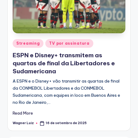
T
V
Posted
Streaming
TV por assinatura
in
ESPN e Disney+ transmitem as
quartas de final da Libertadores e
Sudamericana
A ESPN e o Disney+ vão transmitir as quartas de final
da CONMEBOL Libertadores e da CONMEBOL
Sudamericana, com equipes in loco em Buenos Aires e
no Rio de Janeiro,…
Read More
Wagner Luiz
16 de setembro de 2025
Posted
by