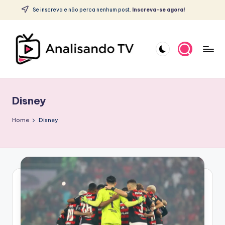
c
Se inscreva e não perca nenhum post.
Inscreva-se agora!
o
Skip
n
to
t
content
e
ú
A
d
o
N
Disney
A
L
Home
Disney
I
S
A
N
D
O