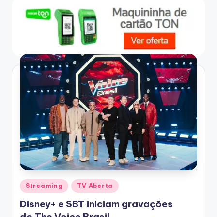
Posted
Streaming
TV Aberta
in
Disney+ e SBT iniciam gravações
do The Voice Brasil