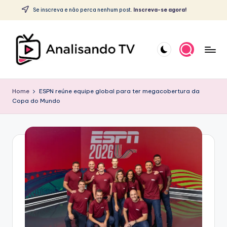
c
Se inscreva e não perca nenhum post.
Inscreva-se agora!
o
Skip
n
to
t
content
e
ú
A
d
o
N
Home
ESPN reúne equipe global para ter megacobertura da
Copa do Mundo
A
L
I
S
A
N
D
O