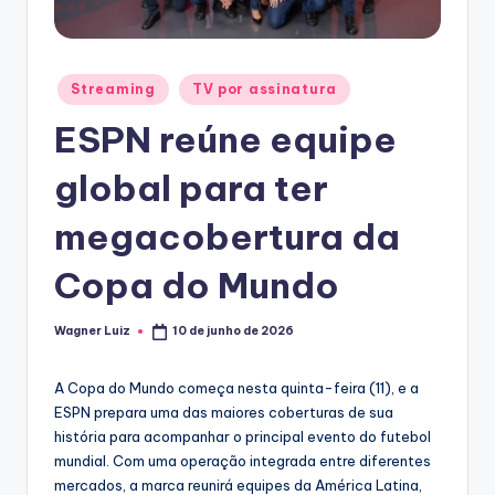
T
V
Posted
Streaming
TV por assinatura
in
ESPN reúne equipe
global para ter
megacobertura da
Copa do Mundo
Wagner Luiz
10 de junho de 2026
Posted
by
A Copa do Mundo começa nesta quinta-feira (11), e a
ESPN prepara uma das maiores coberturas de sua
história para acompanhar o principal evento do futebol
mundial. Com uma operação integrada entre diferentes
mercados, a marca reunirá equipes da América Latina,