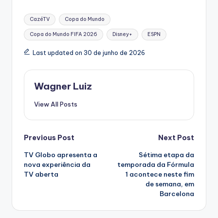
Tags:
CazéTV
Copa do Mundo
Copa do Mundo FIFA 2026
Disney+
ESPN
Last updated on 30 de junho de 2026
Wagner Luiz
View All Posts
Post
Previous Post
Next Post
TV Globo apresenta a
Sétima etapa da
navigation
nova experiência da
temporada da Fórmula
TV aberta
1 acontece neste fim
de semana, em
Barcelona