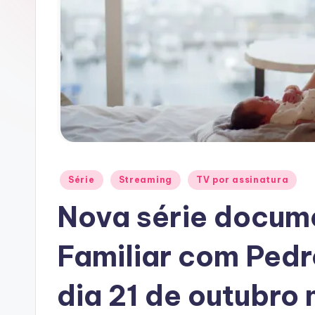
D
O
T
V
Posted
Série
Streaming
TV por assinatura
in
Nova série docume
Familiar com Pedr
dia 21 de outubro