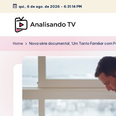
c
qui., 6 de ago. de 2026
-
6:31:16 PM
o
Skip
n
to
t
content
e
A
ú
Home
Nova série documental, ‘Um Tanto Familiar com Pe
N
d
o
A
L
I
S
A
N