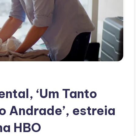
ntal, ‘Um Tanto
o Andrade’, estreia
 na HBO