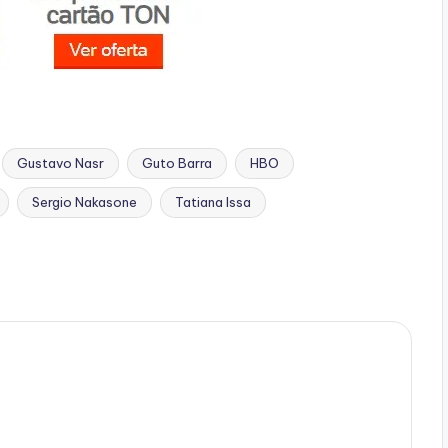
Gustavo Nasr
Guto Barra
HBO
Sergio Nakasone
Tatiana Issa