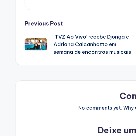
Post
Previous Post
‘TVZ Ao Vivo’ recebe Djonga e
navigation
Adriana Calcanhotto em
semana de encontros musicais
Co
No comments yet. Why do
Deixe um