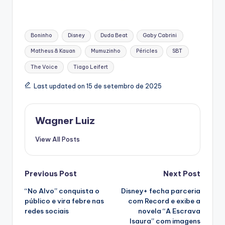
Tags:
Boninho
Disney
Duda Beat
Gaby Cabrini
Matheus & Kauan
Mumuzinho
Péricles
SBT
The Voice
Tiago Leifert
Last updated on 15 de setembro de 2025
Wagner Luiz
View All Posts
Post
Previous Post
Next Post
“No Alvo” conquista o
Disney+ fecha parceria
navigation
público e vira febre nas
com Record e exibe a
redes sociais
novela “A Escrava
Isaura” com imagens