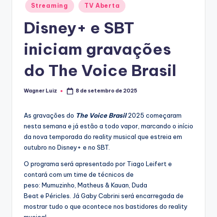
Posted
Streaming
TV Aberta
T
in
Disney+ e SBT
V
iniciam gravações
do The Voice Brasil
Wagner Luiz
8 de setembro de 2025
Posted
by
As gravações do
The Voice Brasil
2025 começaram
nesta semana e já estão a todo vapor, marcando o início
da nova temporada do reality musical que estreia em
outubro no Disney+ e no SBT.
O programa será apresentado por Tiago Leifert e
contará com um time de técnicos de
peso: Mumuzinho, Matheus & Kauan, Duda
Beat e Péricles. Já Gaby Cabrini será encarregada de
mostrar tudo o que acontece nos bastidores do reality