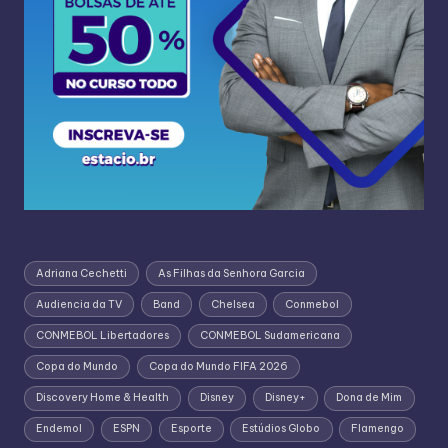
Adriana Cechetti
As Filhas da Senhora Garcia
Audiencia da TV
Band
Chelsea
Conmebol
CONMEBOL Libertadores
CONMEBOL Sudamericana
Copa do Mundo
Copa do Mundo FIFA 2026
Discovery Home & Health
Disney
Disney+
Dona de Mim
Endemol
ESPN
Esporte
Estúdios Globo
Flamengo