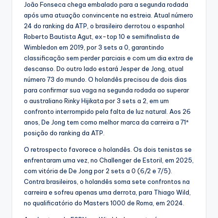
João Fonseca chega embalado para a segunda rodada
após uma atuação convincente na estreia. Atual número
24 do ranking da ATP, o brasileiro derrotou o espanhol
Roberto Bautista Agut, ex-top 10 e semifinalista de
Wimbledon em 2019, por 3 sets a 0, garantindo
classificação sem perder parciais e com um dia extra de
descanso. Do outro lado estará Jesper de Jong, atual
número 73 do mundo. O holandês precisou de dois dias
para confirmar sua vaga na segunda rodada ao superar
o australiano Rinky Hijikata por 3 sets a 2, em um
confronto interrompido pela falta de luz natural. Aos 26
anos, De Jong tem como melhor marca da carreira a 71ª
posição do ranking da ATP.
O retrospecto favorece o holandês. Os dois tenistas se
enfrentaram uma vez, no Challenger de Estoril, em 2025,
com vitória de De Jong por 2 sets a 0 (6/2 e 7/5).
Contra brasileiros, o holandês soma sete confrontos na
carreira e sofreu apenas uma derrota, para Thiago Wild,
no qualificatório do Masters 1000 de Roma, em 2024.