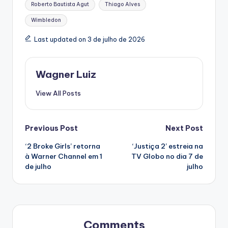
Roberto Bautista Agut
Thiago Alves
Wimbledon
Last updated on 3 de julho de 2026
Wagner Luiz
View All Posts
Post
Previous Post
Next Post
‘2 Broke Girls’ retorna
‘Justiça 2’ estreia na
navigation
à Warner Channel em 1
TV Globo no dia 7 de
de julho
julho
Comments