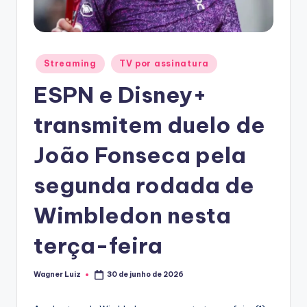
T
V
Posted
Streaming
TV por assinatura
in
ESPN e Disney+
transmitem duelo de
João Fonseca pela
segunda rodada de
Wimbledon nesta
terça-feira
Wagner Luiz
30 de junho de 2026
Posted
by