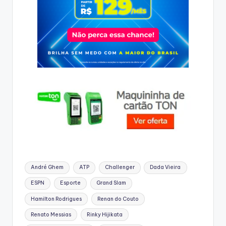
Tags:
André Ghem
ATP
Challenger
Dada Vieira
ESPN
Esporte
Grand Slam
Hamilton Rodrigues
Renan do Couto
Renato Messias
Rinky Hijikata