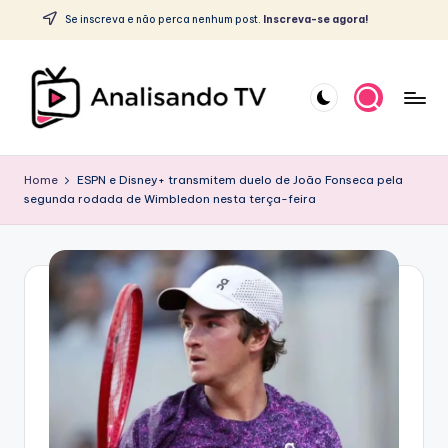
c
Se inscreva e não perca nenhum post.
Inscreva-se agora!
o
Skip
n
to
t
content
e
ú
A
d
o
N
Home
ESPN e Disney+ transmitem duelo de João Fonseca pela
segunda rodada de Wimbledon nesta terça-feira
A
L
I
S
A
N
D
O