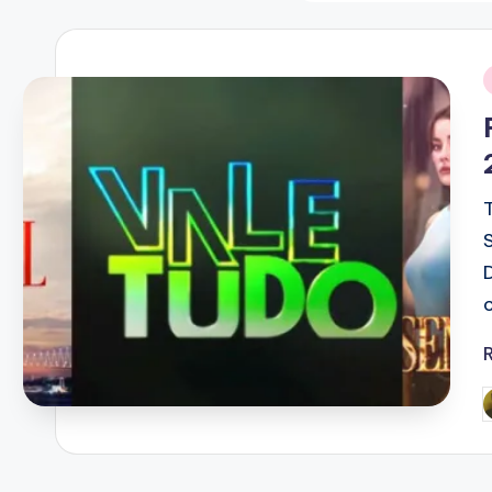
i
P
b