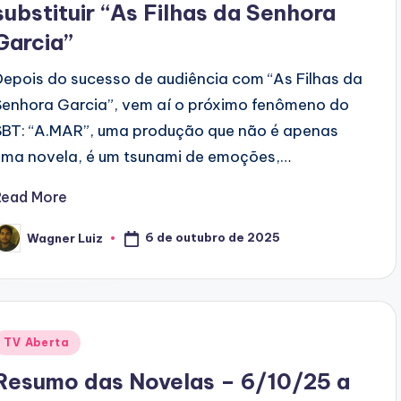
substituir “As Filhas da Senhora
Garcia”
Depois do sucesso de audiência com “As Filhas da
Senhora Garcia”, vem aí o próximo fenômeno do
SBT: “A.MAR”, uma produção que não é apenas
uma novela, é um tsunami de emoções,…
Read More
6 de outubro de 2025
Wagner Luiz
osted
y
Posted
TV Aberta
n
Resumo das Novelas – 6/10/25 a