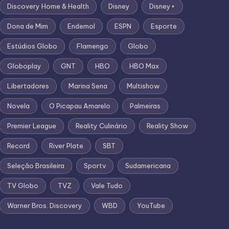
Discovery Home & Health
Disney
Disney+
Dona de Mim
Endemol
ESPN
Esporte
Estúdios Globo
Flamengo
Globo
Globoplay
GNT
HBO
HBO Max
Libertadores
Marina Sena
Multishow
Novela
O Picapau Amarelo
Palmeiras
Premier League
Reality Culinário
Reality Show
Record
River Plate
SBT
Seleção Brasileira
Sportv
Sudamericana
TV Globo
TVZ
Vale Tudo
Warner Bros. Discovery
WBD
YouTube