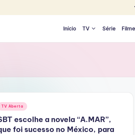
Início
TV
Série
Film
Posted
TV Aberta
n
SBT escolhe a novela “A.MAR”,
que foi sucesso no México, para