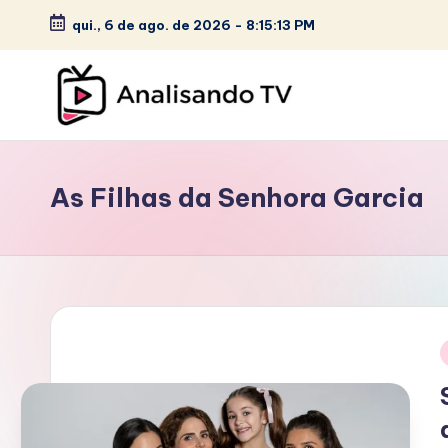
c
qui., 6 de ago. de 2026
-
8:15:14 PM
o
Skip
n
to
t
content
e
A
ú
N
d
As Filhas da Senhora Garcia
o
A
L
I
S
i
A
N