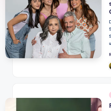
D
O
T
V
P
b
i