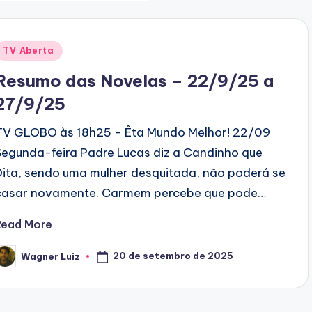
Posted
TV Aberta
n
Resumo das Novelas – 22/9/25 a
27/9/25
TV GLOBO às 18h25 - Êta Mundo Melhor! 22/09
Segunda-feira Padre Lucas diz a Candinho que
Dita, sendo uma mulher desquitada, não poderá se
casar novamente. Carmem percebe que pode…
Read More
20 de setembro de 2025
Wagner Luiz
osted
y