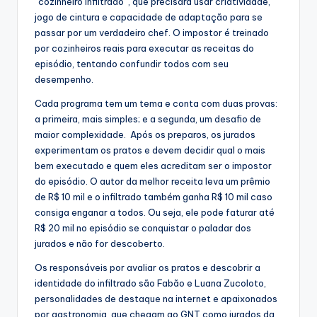
“cozinheiro infiltrado”, que precisará usar criatividade,
jogo de cintura e capacidade de adaptação para se
passar por um verdadeiro chef. O impostor é treinado
por cozinheiros reais para executar as receitas do
episódio, tentando confundir todos com seu
desempenho.
Cada programa tem um tema e conta com duas provas:
a primeira, mais simples; e a segunda, um desafio de
maior complexidade. Após os preparos, os jurados
experimentam os pratos e devem decidir qual o mais
bem executado e quem eles acreditam ser o impostor
do episódio. O autor da melhor receita leva um prêmio
de R$ 10 mil e o infiltrado também ganha R$ 10 mil caso
consiga enganar a todos. Ou seja, ele pode faturar até
R$ 20 mil no episódio se conquistar o paladar dos
jurados e não for descoberto.
Os responsáveis por avaliar os pratos e descobrir a
identidade do infiltrado são Fabão e Luana Zucoloto,
personalidades de destaque na internet e apaixonados
por gastronomia, que chegam ao GNT como jurados da