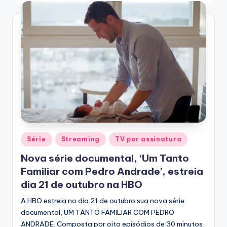
T
V
Posted
Série
Streaming
TV por assinatura
in
Nova série documental, ‘Um Tanto
Familiar com Pedro Andrade’, estreia
dia 21 de outubro na HBO
A HBO estreia no dia 21 de outubro sua nova série
documental, UM TANTO FAMILIAR COM PEDRO
ANDRADE. Composta por oito episódios de 30 minutos,