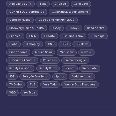
Audiencia da TV
Band
Chelsea
Conmebol
CONMEBOL Libertadores
CONMEBOL Sudamericana
Copa do Mundo
Copa do Mundo FIFA 2026
Discovery Home & Health
Disney
Disney+
Dona de Mim
Endemol
ESPN
Esporte
Estúdios Globo
Flamengo
Globo
Globoplay
GNT
HBO
HBO Max
Libertadores
Marina Sena
Multishow
Novela
O Picapau Amarelo
Palmeiras
Premier League
Reality Culinário
Reality Show
Record
River Plate
SBT
Seleção Brasileira
Sportv
Sudamericana
TV Globo
TVZ
Vale Tudo
Warner Bros. Discovery
WBD
YouTube