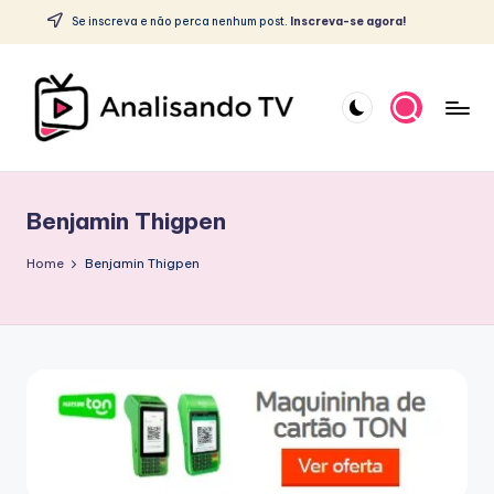
c
Se inscreva e não perca nenhum post.
Inscreva-se agora!
o
Skip
n
to
t
content
e
ú
A
d
o
N
Benjamin Thigpen
A
L
Home
Benjamin Thigpen
I
S
A
N
D
O