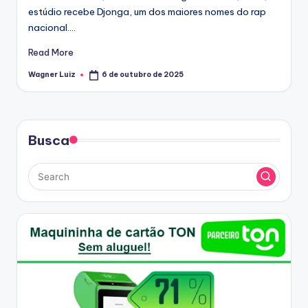
estúdio recebe Djonga, um dos maiores nomes do rap
nacional.…
Read More
Wagner Luiz
6 de outubro de 2025
Posted
by
Busca