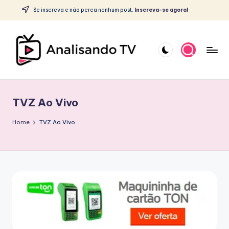
c
Se inscreva e não perca nenhum post.
Inscreva-se agora!
o
Skip
n
to
t
content
e
ú
A
d
o
N
TVZ Ao Vivo
A
L
Home
TVZ Ao Vivo
I
S
A
N
D
O