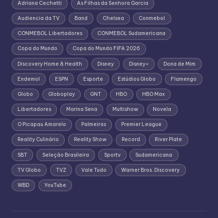
Adriana Cechetti
As Filhas da Senhora Garcia
Audiencia da TV
Band
Chelsea
Conmebol
CONMEBOL Libertadores
CONMEBOL Sudamericana
Copa do Mundo
Copa do Mundo FIFA 2026
Discovery Home & Health
Disney
Disney+
Dona de Mim
Endemol
ESPN
Esporte
Estúdios Globo
Flamengo
Globo
Globoplay
GNT
HBO
HBO Max
Libertadores
Marina Sena
Multishow
Novela
O Picapau Amarelo
Palmeiras
Premier League
Reality Culinário
Reality Show
Record
River Plate
SBT
Seleção Brasileira
Sportv
Sudamericana
TV Globo
TVZ
Vale Tudo
Warner Bros. Discovery
WBD
YouTube