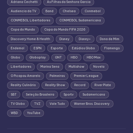
Adriana Cechetti
As Filhas da Senhora Garcia
Audiencia da TV
Band
Chelsea
Conmebol
CONMEBOL Libertadores
CONMEBOL Sudamericana
Copa do Mundo
Copa do Mundo FIFA 2026
Discovery Home & Health
Disney
Disney+
Dona de Mim
Endemol
ESPN
Esporte
Estúdios Globo
Flamengo
Globo
Globoplay
GNT
HBO
HBO Max
Libertadores
Marina Sena
Multishow
Novela
O Picapau Amarelo
Palmeiras
Premier League
Reality Culinário
Reality Show
Record
River Plate
SBT
Seleção Brasileira
Sportv
Sudamericana
TV Globo
TVZ
Vale Tudo
Warner Bros. Discovery
WBD
YouTube