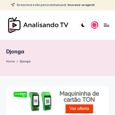
c
Se inscreva e não perca nenhum post.
Inscreva-se agora!
o
Skip
n
to
t
content
e
ú
A
d
o
N
Djonga
A
L
Home
Djonga
I
S
A
N
D
O