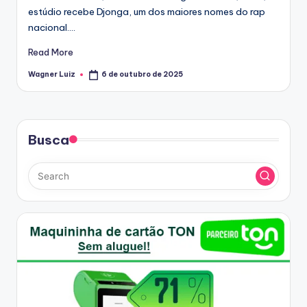
estúdio recebe Djonga, um dos maiores nomes do rap
nacional.…
Read More
Wagner Luiz
6 de outubro de 2025
Posted
by
Busca