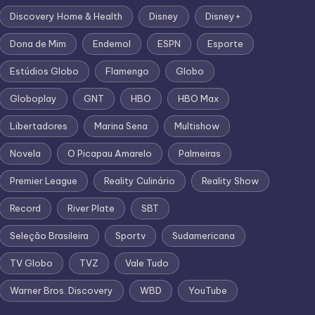
Discovery Home & Health
Disney
Disney+
Dona de Mim
Endemol
ESPN
Esporte
Estúdios Globo
Flamengo
Globo
Globoplay
GNT
HBO
HBO Max
Libertadores
Marina Sena
Multishow
Novela
O Picapau Amarelo
Palmeiras
Premier League
Reality Culinário
Reality Show
Record
River Plate
SBT
Seleção Brasileira
Sportv
Sudamericana
TV Globo
TVZ
Vale Tudo
Warner Bros. Discovery
WBD
YouTube