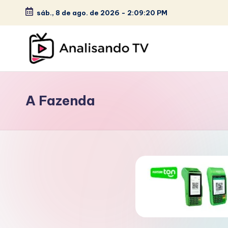
c
sáb., 8 de ago. de 2026
-
2:09:21 PM
o
Skip
n
to
t
content
e
A
ú
N
d
A Fazenda
o
A
L
I
S
A
N