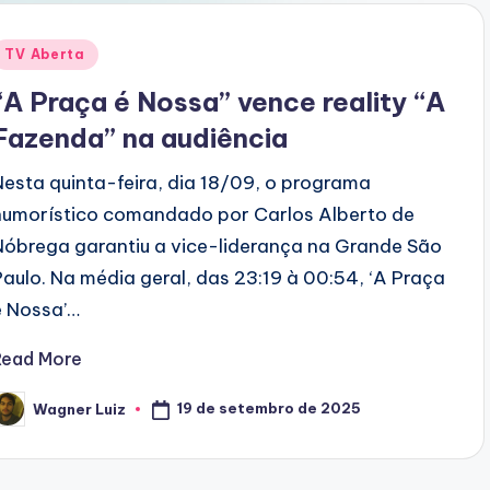
Posted
TV Aberta
n
“A Praça é Nossa” vence reality “A
Fazenda” na audiência
Nesta quinta-feira, dia 18/09, o programa
humorístico comandado por Carlos Alberto de
Nóbrega garantiu a vice-liderança na Grande São
Paulo. Na média geral, das 23:19 à 00:54, ‘A Praça
é Nossa’…
Read More
19 de setembro de 2025
Wagner Luiz
osted
y