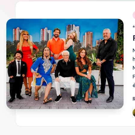
D
O
i
T
V
P
b